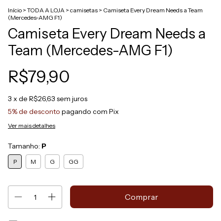
Início
>
TODA A LOJA
>
camisetas
>
Camiseta Every Dream Needs a Team
(Mercedes-AMG F1)
Camiseta Every Dream Needs a
Team (Mercedes-AMG F1)
R$79,90
3
x de
R$26,63
sem juros
5% de desconto
pagando com Pix
Ver mais detalhes
Tamanho:
P
P
M
G
GG