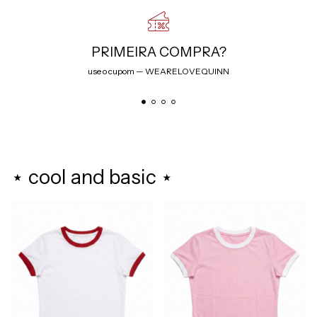
PRIMEIRA COMPRA?
use o cupom — WEARELOVEQUINN
⋆ cool and basic ⋆