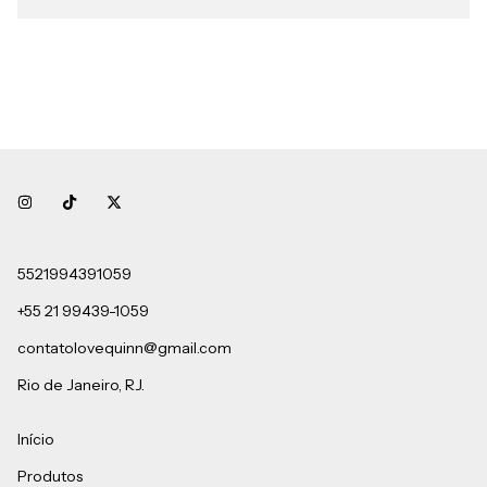
5521994391059
+55 21 99439-1059
contatolovequinn@gmail.com
Rio de Janeiro, RJ.
Início
Produtos