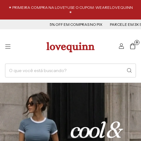
✶ PRIMEIRA COMPRA NA LOVE? USE O CUPOM: WEARELOVEQUINN
✶
5% OFF EM COMPRAS NO PIX
PARCELE EM 3X SEM J
0