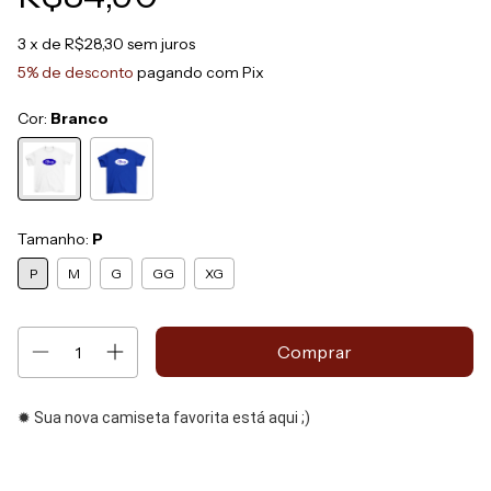
3
x de
R$28,30
sem juros
5% de desconto
pagando com Pix
Cor:
Branco
Tamanho:
P
P
M
G
GG
XG
✹ Sua nova camiseta favorita está aqui ;)