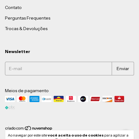
Contato
Perguntas Frequentes
Trocas & Devoluções
Newsletter
Meios de pagamento
Ao navegar por este site
você aceita o uso de cookies
para agilizar a
Copyright lovequinn - 58771677000103 - 2026. Todos os direitos reservados.