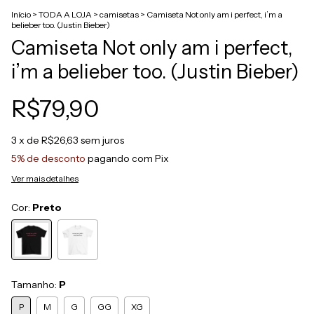
Início
>
TODA A LOJA
>
camisetas
>
Camiseta Not only am i perfect, i’m a
belieber too. (Justin Bieber)
Camiseta Not only am i perfect,
i’m a belieber too. (Justin Bieber)
R$79,90
3
x de
R$26,63
sem juros
5% de desconto
pagando com Pix
Ver mais detalhes
Cor:
Preto
Tamanho:
P
P
M
G
GG
XG