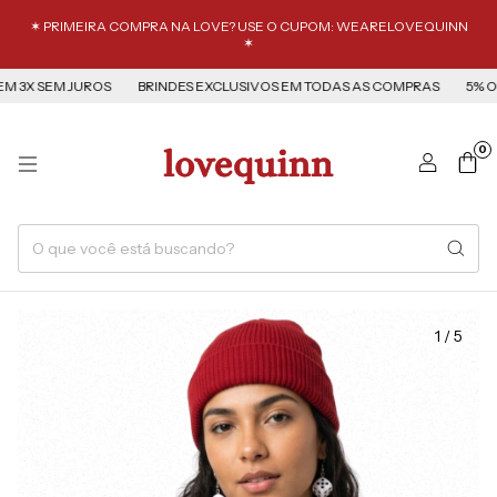
✶ PRIMEIRA COMPRA NA LOVE? USE O CUPOM: WEARELOVEQUINN
✶
3X SEM JUROS
BRINDES EXCLUSIVOS EM TODAS AS COMPRAS
5% OFF
0
1
/
5