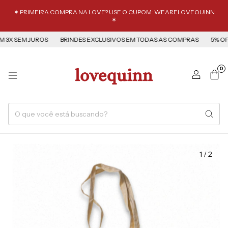
✶ PRIMEIRA COMPRA NA LOVE? USE O CUPOM: WEARELOVEQUINN
✶
X SEM JUROS
BRINDES EXCLUSIVOS EM TODAS AS COMPRAS
5% OFF 
0
1
/
2