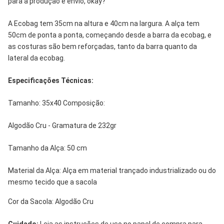
para a produção e envio, okay?
A Ecobag tem 35cm na altura e 40cm na largura. A alça tem
50cm de ponta a ponta, começando desde a barra da ecobag, e
as costuras são bem reforçadas, tanto da barra quanto da
lateral da ecobag.
Especificações Técnicas:
Tamanho: 35x40 Composição:
Algodão Cru - Gramatura de 232gr
Tamanho da Alça: 50 cm
Material da Alça: Alça em material trançado industrializado ou do
mesmo tecido que a sacola
Cor da Sacola: Algodão Cru
Cuidado:
Leia as instruções de uso no papel de compra para