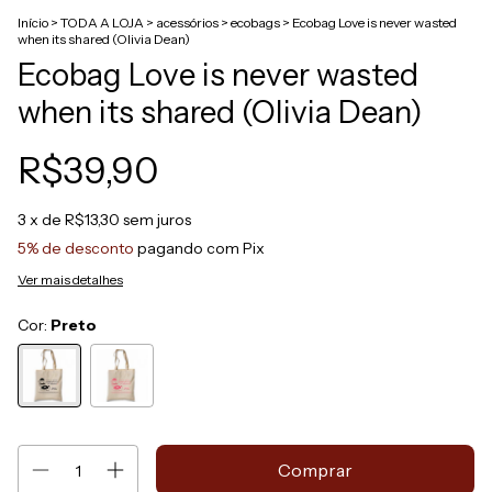
Início
>
TODA A LOJA
>
acessórios
>
ecobags
>
Ecobag Love is never wasted
when its shared (Olivia Dean)
Ecobag Love is never wasted
when its shared (Olivia Dean)
R$39,90
3
x de
R$13,30
sem juros
5% de desconto
pagando com Pix
Ver mais detalhes
Cor:
Preto