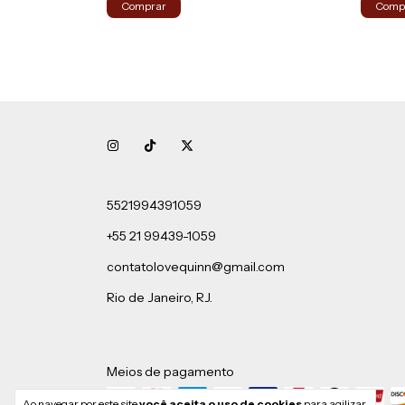
Comprar
Comp
5521994391059
+55 21 99439-1059
contatolovequinn@gmail.com
Rio de Janeiro, RJ.
Meios de pagamento
Ao navegar por este site
você aceita o uso de cookies
para agilizar