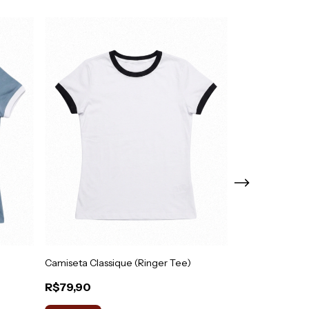
Camiseta Classique (Ringer Tee)
Camiseta P&B (
R$79,90
R$79,90