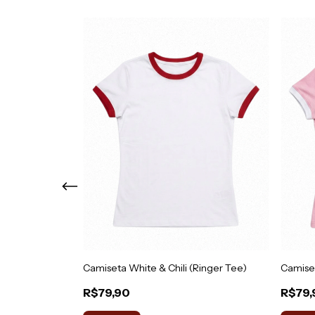
 80's
Camiseta White & Chili (Ringer Tee)
Camiset
R$79,90
R$79,