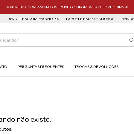
✶ PRIMEIRA COMPRA NA LOVE? USE O CUPOM: WEARELOVEQUINN ✶
5% OFF EM COMPRAS NO PIX
PARCELE EM 3X SEM JUROS
BRINDES E
ATO
PERGUNTAS FREQUENTES
TROCAS & DEVOLUÇÕES
ando não existe.
dutos.