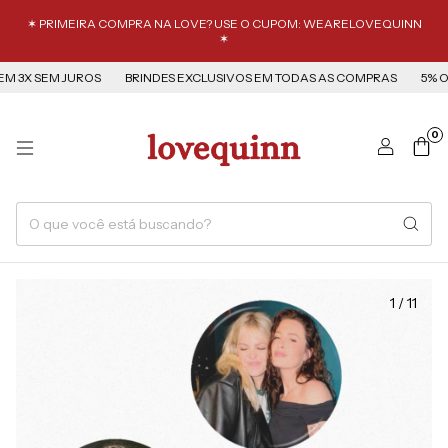
✶ PRIMEIRA COMPRA NA LOVE? USE O CUPOM: WEARELOVEQUINN
✶
 3X SEM JUROS
BRINDES EXCLUSIVOS EM TODAS AS COMPRAS
5% OFF
0
1
/
11