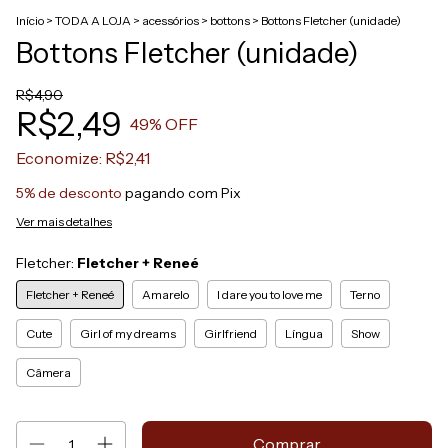
Início
>
TODA A LOJA
>
acessórios
>
bottons
>
Bottons Fletcher (unidade)
Bottons Fletcher (unidade)
R$4,90
R$2,49
49
% OFF
Economize:
R$2,41
5% de desconto
pagando com Pix
Ver mais detalhes
Fletcher:
Fletcher + Reneé
Fletcher + Reneé
Amarelo
I dare you to love me
Terno
Cute
Girl of my dreams
Girlfriend
Língua
Show
Câmera