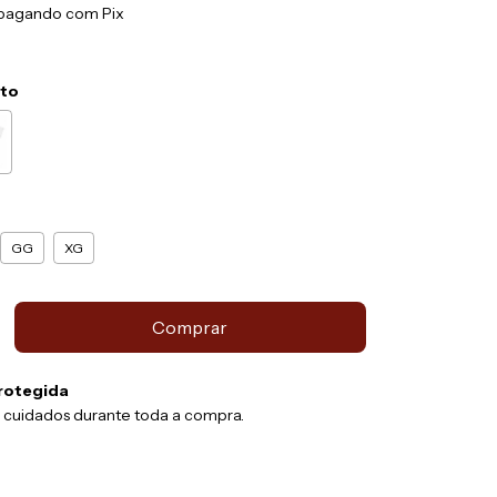
pagando com Pix
eto
GG
XG
rotegida
 cuidados durante toda a compra.
:
Alterar CEP