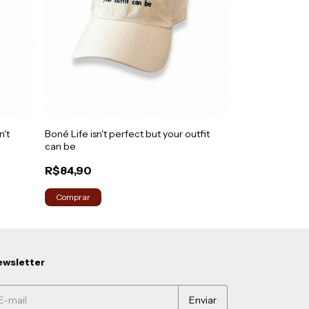
n't
Boné Life isn't perfect but your outfit
can be
R$84,90
wsletter