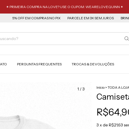
✶ PRIMEIRA COMPRA NA LOVE? USE O CUPOM: WEARELOVEQUINN ✶
% OFF EM COMPRAS NO PIX
PARCELE EM 3X SEM JUROS
BRINDES EXC
ATO
PERGUNTAS FREQUENTES
TROCAS & DEVOLUÇÕES
Início
>
TODA A LOJ
1
/
3
Camiseta
R$64,9
3
x de
R$21,63
se