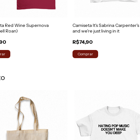
ta Red Wine Supernova
Camiseta It's Sabrina Carpenter's
ell Roan)
and we're just living in it
,90
R$74,90
rar
Comprar
to