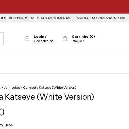
LUSIVOS EM TODAS AS COMPRAS
5% OFF EM COMPRAS NO PIX
PARCEL
Login
/
Carrinho
(
0
)
Cadastre-se
R$0,00
A
>
camisetas
>
Camiseta Katseye (White Version)
 Katseye (White Version)
0
m juros