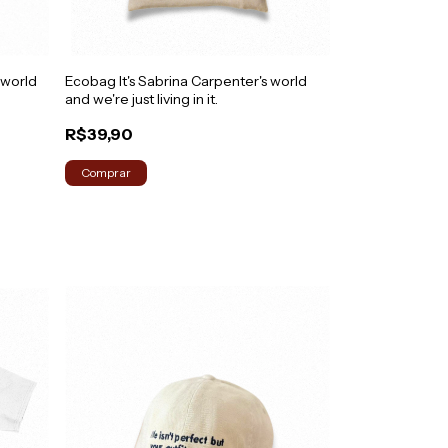
 world
Ecobag It's Sabrina Carpenter's world
Camiseta Hatin
and we're just living in it.
Make You Dee
R$39,90
R$64,90
Comprar
Comprar