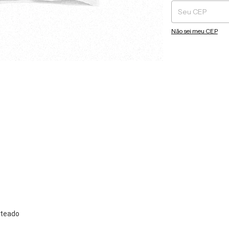
Não sei meu CEP
nteado