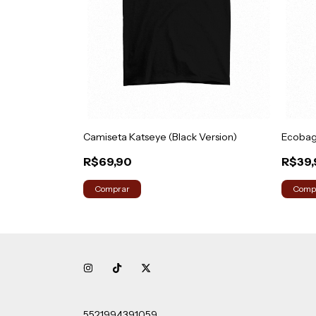
Camiseta Katseye (Black Version)
Ecobag
R$69,90
R$39,
Comprar
Comp
5521994391059