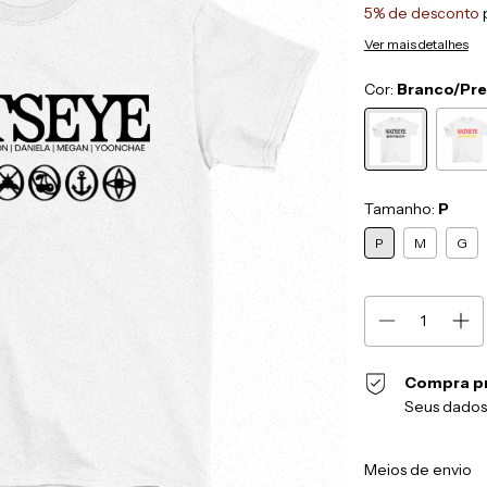
5% de desconto
Ver mais detalhes
Cor:
Branco/Pr
Tamanho:
P
P
M
G
Compra p
Seus dados
Entregas para o CEP
Meios de envio