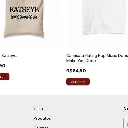
 Katseye
Camiseta Hating Pop Music Does
Make You Deep
90
R$64,90
rar
Comprar
Início
Ne
Produtos