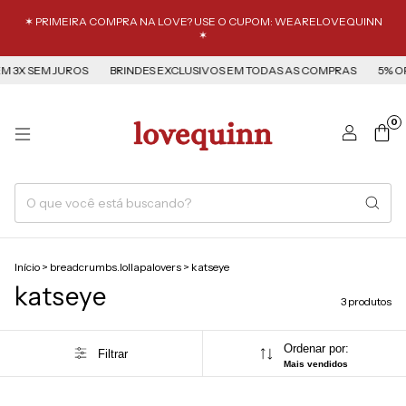
✶ PRIMEIRA COMPRA NA LOVE? USE O CUPOM: WEARELOVEQUINN
✶
 3X SEM JUROS
BRINDES EXCLUSIVOS EM TODAS AS COMPRAS
5% OF
0
Início
>
breadcrumbs.lollapalovers
>
katseye
katseye
3 produtos
Ordenar por:
Filtrar
Mais vendidos